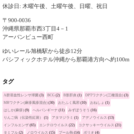
休診日: 木曜午後、土曜午後、日曜、祝日
〒900-0036
沖縄県那覇市西3丁目4－1
アーバンビュー西町
ゆいレール旭橋駅から徒歩12分
パシフィックホテル沖縄から那覇港方向へ約100m
タグ
A群溶血性レンサ球菌
(3)
BCG
(2)
B形肝炎
(1)
DPTワクチン(三種混合)
(3)
MRワクチン(麻疹風疹混合)
(30)
おたふく風邪
(10)
おねしょ
(1)
はしか(麻疹)
(9)
へルパンギーナ
(11)
みずぼうそう
(16)
りんご病（伝染性紅斑）
(1)
アタマジラミ
(1)
アデノウイルス
(13)
インフルエンザ
(65)
エンテロウイルス
(22)
コクサッキーウイルス
(21)
タミフル
(2)
ノロウイルス
(15)
プール熱
(14)
ポリオ
(4)