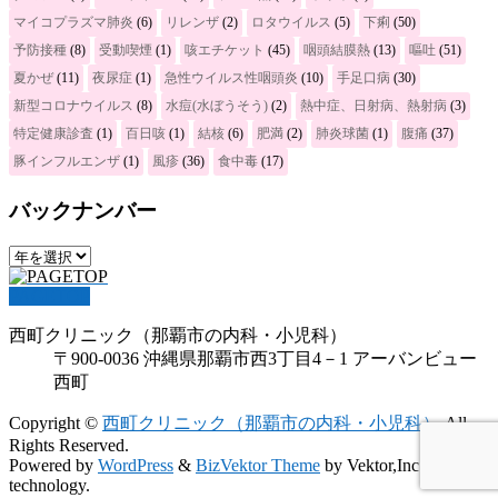
マイコプラズマ肺炎
(6)
リレンザ
(2)
ロタウイルス
(5)
下痢
(50)
予防接種
(8)
受動喫煙
(1)
咳エチケット
(45)
咽頭結膜熱
(13)
嘔吐
(51)
夏かぜ
(11)
夜尿症
(1)
急性ウイルス性咽頭炎
(10)
手足口病
(30)
新型コロナウイルス
(8)
水痘(水ぼうそう)
(2)
熱中症、日射病、熱射病
(3)
特定健康診査
(1)
百日咳
(1)
結核
(6)
肥満
(2)
肺炎球菌
(1)
腹痛
(37)
豚インフルエンザ
(1)
風疹
(36)
食中毒
(17)
バックナンバー
PAGETOP
西町クリニック（那覇市の内科・小児科）
〒900-0036 沖縄県那覇市西3丁目4－1 アーバンビュー
西町
Copyright ©
西町クリニック（那覇市の内科・小児科）
All
Rights Reserved.
Powered by
WordPress
&
BizVektor Theme
by Vektor,Inc.
technology.