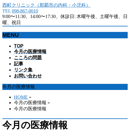
西町クリニック（那覇市の内科・小児科）
TEL
098-867-0010
9:00〜11:30、14:00〜17:30、休診日: 木曜午後、土曜午後、日
曜、祝日
MENU
メ
TOP
今月の医療情報
ニ
こころの問題
ュ
記事
ー
リンク集
を
お問い合わせ
飛
ば
今月の医療情報
す
HOME
»
今月の医療情報 »
今月の医療情報
今月の医療情報