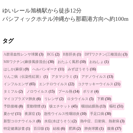
ゆいレール旭橋駅から徒歩12分
パシフィックホテル沖縄から那覇港方向へ約100m
タグ
A群溶血性レンサ球菌
(3)
BCG
(2)
B形肝炎
(1)
DPTワクチン(三種混合)
(3)
MRワクチン(麻疹風疹混合)
(30)
おたふく風邪
(10)
おねしょ
(1)
はしか(麻疹)
(9)
へルパンギーナ
(11)
みずぼうそう
(16)
りんご病（伝染性紅斑）
(1)
アタマジラミ
(1)
アデノウイルス
(13)
インフルエンザ
(65)
エンテロウイルス
(22)
コクサッキーウイルス
(21)
タミフル
(2)
ノロウイルス
(15)
プール熱
(14)
ポリオ
(4)
マイコプラズマ肺炎
(6)
リレンザ
(2)
ロタウイルス
(5)
下痢
(50)
予防接種
(8)
受動喫煙
(1)
咳エチケット
(45)
咽頭結膜熱
(13)
嘔吐
(51)
夏かぜ
(11)
夜尿症
(1)
急性ウイルス性咽頭炎
(10)
手足口病
(30)
新型コロナウイルス
(8)
水痘(水ぼうそう)
(2)
熱中症、日射病、熱射病
(3)
特定健康診査
(1)
百日咳
(1)
結核
(6)
肥満
(2)
肺炎球菌
(1)
腹痛
(37)