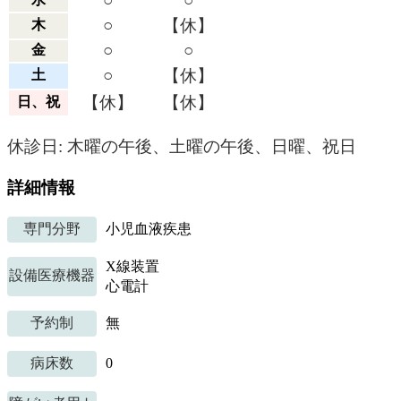
○
○
○
【休】
木
○
○
金
○
【休】
土
【休】
【休】
日、祝
休診日: 木曜の午後、土曜の午後、日曜、祝日
詳細情報
専門分野
小児血液疾患
X線装置
設備医療機器
心電計
予約制
無
病床数
0