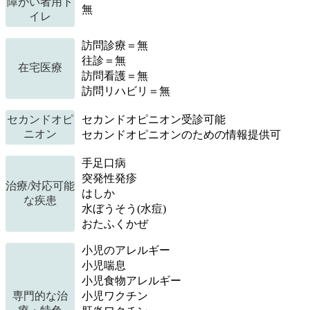
障がい者用ト
無
イレ
訪問診療＝無
往診＝無
在宅医療
訪問看護＝無
訪問リハビリ＝無
セカンドオピ
セカンドオピニオン受診可能
ニオン
セカンドオピニオンのための情報提供可
手足口病
突発性発疹
治療/対応可能
はしか
な疾患
水ぼうそう(水痘)
おたふくかぜ
小児のアレルギー
小児喘息
小児食物アレルギー
専門的な治
小児ワクチン