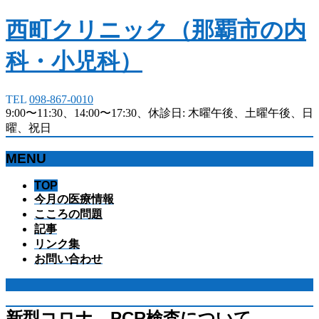
西町クリニック（那覇市の内
科・小児科）
TEL
098-867-0010
9:00〜11:30、14:00〜17:30、休診日: 木曜午後、土曜午後、日
曜、祝日
MENU
メ
TOP
今月の医療情報
ニ
こころの問題
ュ
記事
ー
リンク集
を
お問い合わせ
飛
ば
す
新型コロナ PCR検査について