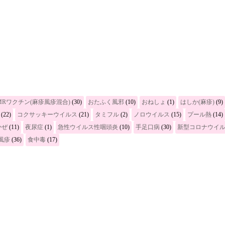
MRワクチン(麻疹風疹混合)
(30)
おたふく風邪
(10)
おねしょ
(1)
はしか(麻疹)
(9)
(22)
コクサッキーウイルス
(21)
タミフル
(2)
ノロウイルス
(15)
プール熱
(14)
かぜ
(11)
夜尿症
(1)
急性ウイルス性咽頭炎
(10)
手足口病
(30)
新型コロナウイ
風疹
(36)
食中毒
(17)