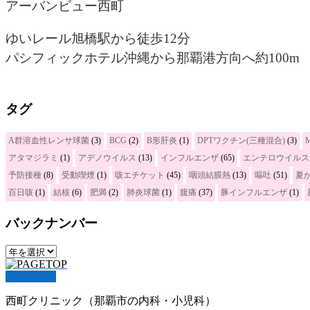
アーバンビュー西町
ゆいレール旭橋駅から徒歩12分
パシフィックホテル沖縄から那覇港方向へ約100m
タグ
A群溶血性レンサ球菌
(3)
BCG
(2)
B形肝炎
(1)
DPTワクチン(三種混合)
(3)
アタマジラミ
(1)
アデノウイルス
(13)
インフルエンザ
(65)
エンテロウイルス
予防接種
(8)
受動喫煙
(1)
咳エチケット
(45)
咽頭結膜熱
(13)
嘔吐
(51)
夏
百日咳
(1)
結核
(6)
肥満
(2)
肺炎球菌
(1)
腹痛
(37)
豚インフルエンザ
(1)
バックナンバー
PAGETOP
西町クリニック（那覇市の内科・小児科）