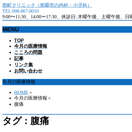
西町クリニック（那覇市の内科・小児科）
TEL 098-867-0010
9:00〜11:30、14:00〜17:30、休診日: 木曜午後、土曜午後、
MENU
メ
TOP
今月の医療情報
ニ
こころの問題
ュ
記事
ー
リンク集
を
お問い合わせ
飛
ば
今月の医療情報
す
HOME
»
今月の医療情報 »
腹痛
タグ : 腹痛