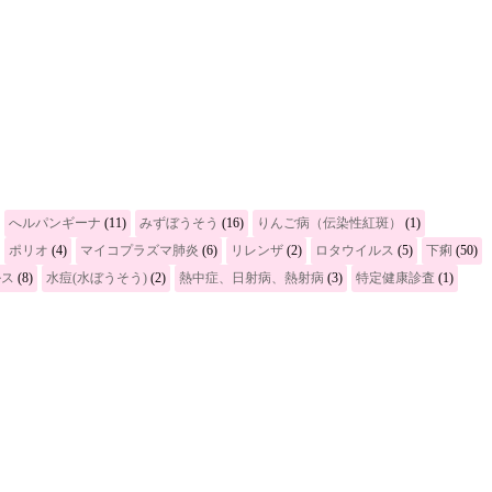
へルパンギーナ
(11)
みずぼうそう
(16)
りんご病（伝染性紅斑）
(1)
ポリオ
(4)
マイコプラズマ肺炎
(6)
リレンザ
(2)
ロタウイルス
(5)
下痢
(50)
ルス
(8)
水痘(水ぼうそう)
(2)
熱中症、日射病、熱射病
(3)
特定健康診査
(1)