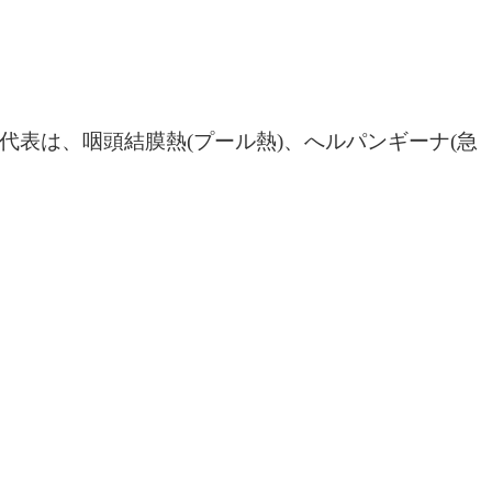
｣の代表は、咽頭結膜熱(プール熱)、へルパンギーナ(急