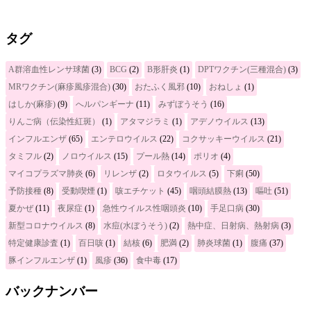
タグ
A群溶血性レンサ球菌
(3)
BCG
(2)
B形肝炎
(1)
DPTワクチン(三種混合)
(3)
MRワクチン(麻疹風疹混合)
(30)
おたふく風邪
(10)
おねしょ
(1)
はしか(麻疹)
(9)
へルパンギーナ
(11)
みずぼうそう
(16)
りんご病（伝染性紅斑）
(1)
アタマジラミ
(1)
アデノウイルス
(13)
インフルエンザ
(65)
エンテロウイルス
(22)
コクサッキーウイルス
(21)
タミフル
(2)
ノロウイルス
(15)
プール熱
(14)
ポリオ
(4)
マイコプラズマ肺炎
(6)
リレンザ
(2)
ロタウイルス
(5)
下痢
(50)
予防接種
(8)
受動喫煙
(1)
咳エチケット
(45)
咽頭結膜熱
(13)
嘔吐
(51)
夏かぜ
(11)
夜尿症
(1)
急性ウイルス性咽頭炎
(10)
手足口病
(30)
新型コロナウイルス
(8)
水痘(水ぼうそう)
(2)
熱中症、日射病、熱射病
(3)
特定健康診査
(1)
百日咳
(1)
結核
(6)
肥満
(2)
肺炎球菌
(1)
腹痛
(37)
豚インフルエンザ
(1)
風疹
(36)
食中毒
(17)
バックナンバー