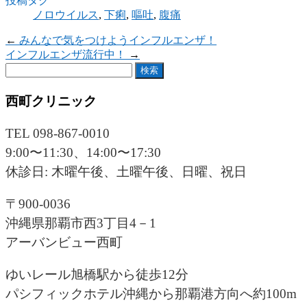
投稿タグ
ノロウイルス
,
下痢
,
嘔吐
,
腹痛
←
みんなで気をつけようインフルエンザ！
インフルエンザ流行中！
→
検
索:
西町クリニック
TEL 098-867-0010
9:00〜11:30、14:00〜17:30
休診日: 木曜午後、土曜午後、日曜、祝日
〒900-0036
沖縄県那覇市西3丁目4－1
アーバンビュー西町
ゆいレール旭橋駅から徒歩12分
パシフィックホテル沖縄から那覇港方向へ約100m