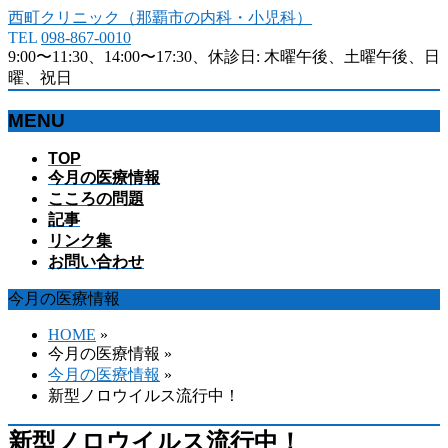
西町クリニック（那覇市の内科・小児科）
TEL
098-867-0010
9:00〜11:30、14:00〜17:30、休診日: 木曜午後、土曜午後、日
曜、祝日
MENU
メ
TOP
今月の医療情報
ニ
こころの問題
ュ
記事
ー
リンク集
を
お問い合わせ
飛
ば
今月の医療情報
す
HOME
»
今月の医療情報 »
今月の医療情報
»
新型ノロウイルス流行中！
新型ノロウイルス流行中！