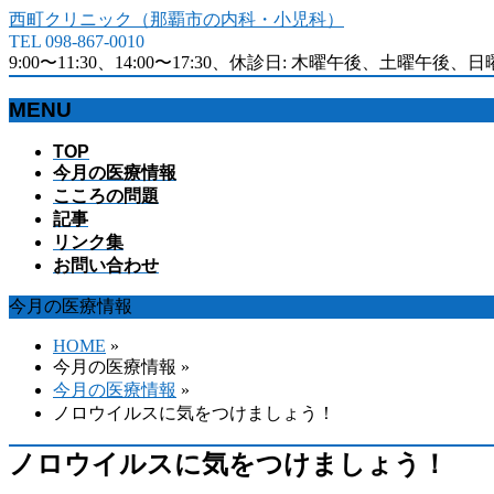
西町クリニック（那覇市の内科・小児科）
TEL 098-867-0010
9:00〜11:30、14:00〜17:30、休診日: 木曜午後、土曜午後、
MENU
メ
TOP
今月の医療情報
ニ
こころの問題
ュ
記事
ー
リンク集
を
お問い合わせ
飛
ば
今月の医療情報
す
HOME
»
今月の医療情報 »
今月の医療情報
»
ノロウイルスに気をつけましょう！
ノロウイルスに気をつけましょう！