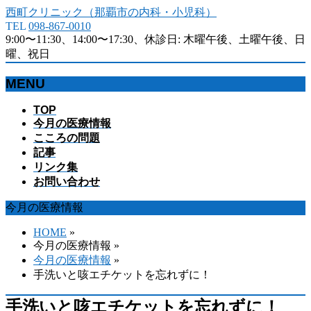
西町クリニック（那覇市の内科・小児科）
TEL
098-867-0010
9:00〜11:30、14:00〜17:30、休診日: 木曜午後、土曜午後、日
曜、祝日
MENU
メ
TOP
今月の医療情報
ニ
こころの問題
ュ
記事
ー
リンク集
を
お問い合わせ
飛
ば
今月の医療情報
す
HOME
»
今月の医療情報 »
今月の医療情報
»
手洗いと咳エチケットを忘れずに！
手洗いと咳エチケットを忘れずに！