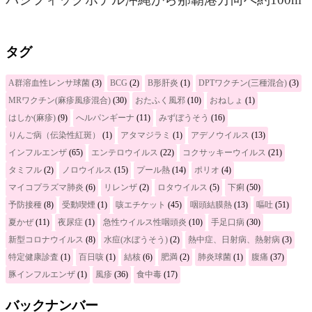
タグ
A群溶血性レンサ球菌
(3)
BCG
(2)
B形肝炎
(1)
DPTワクチン(三種混合)
(3)
MRワクチン(麻疹風疹混合)
(30)
おたふく風邪
(10)
おねしょ
(1)
はしか(麻疹)
(9)
へルパンギーナ
(11)
みずぼうそう
(16)
りんご病（伝染性紅斑）
(1)
アタマジラミ
(1)
アデノウイルス
(13)
インフルエンザ
(65)
エンテロウイルス
(22)
コクサッキーウイルス
(21)
タミフル
(2)
ノロウイルス
(15)
プール熱
(14)
ポリオ
(4)
マイコプラズマ肺炎
(6)
リレンザ
(2)
ロタウイルス
(5)
下痢
(50)
予防接種
(8)
受動喫煙
(1)
咳エチケット
(45)
咽頭結膜熱
(13)
嘔吐
(51)
夏かぜ
(11)
夜尿症
(1)
急性ウイルス性咽頭炎
(10)
手足口病
(30)
新型コロナウイルス
(8)
水痘(水ぼうそう)
(2)
熱中症、日射病、熱射病
(3)
特定健康診査
(1)
百日咳
(1)
結核
(6)
肥満
(2)
肺炎球菌
(1)
腹痛
(37)
豚インフルエンザ
(1)
風疹
(36)
食中毒
(17)
バックナンバー