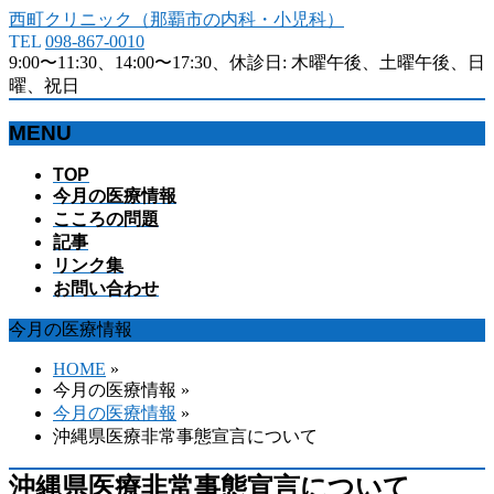
西町クリニック（那覇市の内科・小児科）
TEL
098-867-0010
9:00〜11:30、14:00〜17:30、休診日: 木曜午後、土曜午後、日
曜、祝日
MENU
メ
TOP
今月の医療情報
ニ
こころの問題
ュ
記事
ー
リンク集
を
お問い合わせ
飛
ば
今月の医療情報
す
HOME
»
今月の医療情報 »
今月の医療情報
»
沖縄県医療非常事態宣言について
沖縄県医療非常事態宣言について