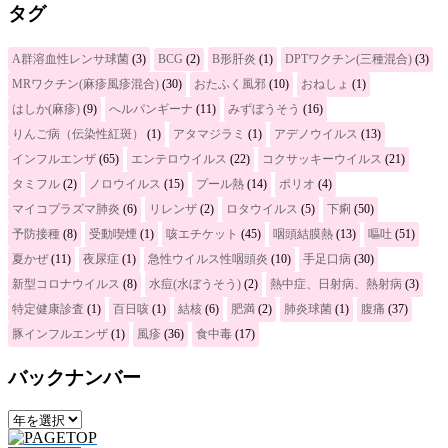
タグ
A群溶血性レンサ球菌
(3)
BCG
(2)
B形肝炎
(1)
DPTワクチン(三種混合)
(3)
MRワクチン(麻疹風疹混合)
(30)
おたふく風邪
(10)
おねしょ
(1)
はしか(麻疹)
(9)
へルパンギーナ
(11)
みずぼうそう
(16)
りんご病（伝染性紅斑）
(1)
アタマジラミ
(1)
アデノウイルス
(13)
インフルエンザ
(65)
エンテロウイルス
(22)
コクサッキーウイルス
(21)
タミフル
(2)
ノロウイルス
(15)
プール熱
(14)
ポリオ
(4)
マイコプラズマ肺炎
(6)
リレンザ
(2)
ロタウイルス
(5)
下痢
(50)
予防接種
(8)
受動喫煙
(1)
咳エチケット
(45)
咽頭結膜熱
(13)
嘔吐
(51)
夏かぜ
(11)
夜尿症
(1)
急性ウイルス性咽頭炎
(10)
手足口病
(30)
新型コロナウイルス
(8)
水痘(水ぼうそう)
(2)
熱中症、日射病、熱射病
(3)
特定健康診査
(1)
百日咳
(1)
結核
(6)
肥満
(2)
肺炎球菌
(1)
腹痛
(37)
豚インフルエンザ
(1)
風疹
(36)
食中毒
(17)
バックナンバー