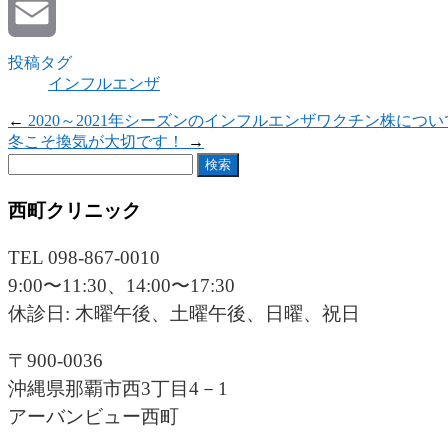
Twitter
Email
投稿タグ
インフルエンザ
←
2020～2021年シーズンのインフルエンザワクチン株につい
冬こそ換気が大切です！
→
検
索:
西町クリニック
TEL 098-867-0010
9:00〜11:30、14:00〜17:30
休診日: 木曜午後、土曜午後、日曜、祝日
〒900-0036
沖縄県那覇市西3丁目4－1
アーバンビュー西町