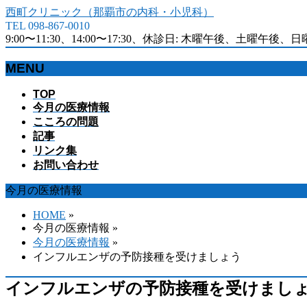
西町クリニック（那覇市の内科・小児科）
TEL 098-867-0010
9:00〜11:30、14:00〜17:30、休診日: 木曜午後、土曜午後、
MENU
メ
TOP
今月の医療情報
ニ
こころの問題
ュ
記事
ー
リンク集
を
お問い合わせ
飛
ば
今月の医療情報
す
HOME
»
今月の医療情報 »
今月の医療情報
»
インフルエンザの予防接種を受けましょう
インフルエンザの予防接種を受けまし