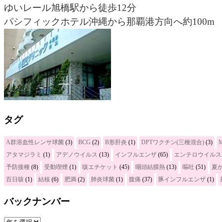
ゆいレール旭橋駅から徒歩12分
パシフィックホテル沖縄から那覇港方向へ約100m
タグ
A群溶血性レンサ球菌
(3)
BCG
(2)
B形肝炎
(1)
DPTワクチン(三種混合)
(3)
アタマジラミ
(1)
アデノウイルス
(13)
インフルエンザ
(65)
エンテロウイルス
予防接種
(8)
受動喫煙
(1)
咳エチケット
(45)
咽頭結膜熱
(13)
嘔吐
(51)
夏
百日咳
(1)
結核
(6)
肥満
(2)
肺炎球菌
(1)
腹痛
(37)
豚インフルエンザ
(1)
バックナンバー