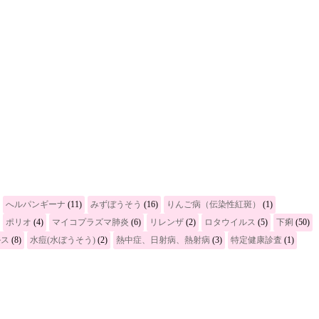
へルパンギーナ
(11)
みずぼうそう
(16)
りんご病（伝染性紅斑）
(1)
ポリオ
(4)
マイコプラズマ肺炎
(6)
リレンザ
(2)
ロタウイルス
(5)
下痢
(50)
ルス
(8)
水痘(水ぼうそう)
(2)
熱中症、日射病、熱射病
(3)
特定健康診査
(1)