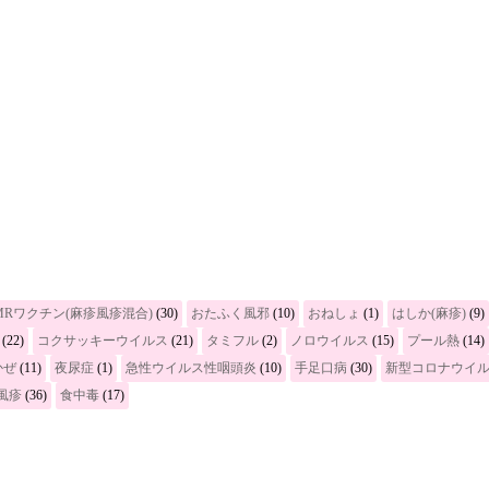
MRワクチン(麻疹風疹混合)
(30)
おたふく風邪
(10)
おねしょ
(1)
はしか(麻疹)
(9)
(22)
コクサッキーウイルス
(21)
タミフル
(2)
ノロウイルス
(15)
プール熱
(14)
かぜ
(11)
夜尿症
(1)
急性ウイルス性咽頭炎
(10)
手足口病
(30)
新型コロナウイ
風疹
(36)
食中毒
(17)