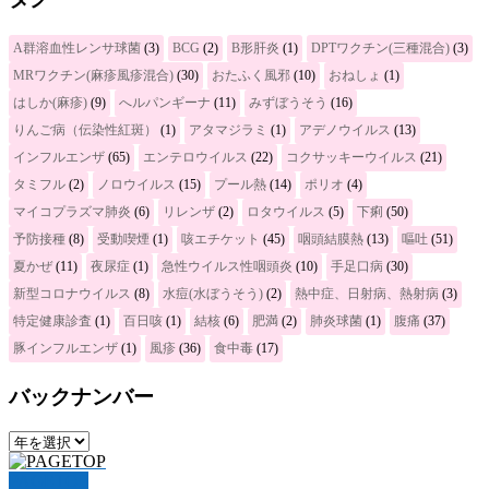
A群溶血性レンサ球菌
(3)
BCG
(2)
B形肝炎
(1)
DPTワクチン(三種混合)
(3)
MRワクチン(麻疹風疹混合)
(30)
おたふく風邪
(10)
おねしょ
(1)
はしか(麻疹)
(9)
へルパンギーナ
(11)
みずぼうそう
(16)
りんご病（伝染性紅斑）
(1)
アタマジラミ
(1)
アデノウイルス
(13)
インフルエンザ
(65)
エンテロウイルス
(22)
コクサッキーウイルス
(21)
タミフル
(2)
ノロウイルス
(15)
プール熱
(14)
ポリオ
(4)
マイコプラズマ肺炎
(6)
リレンザ
(2)
ロタウイルス
(5)
下痢
(50)
予防接種
(8)
受動喫煙
(1)
咳エチケット
(45)
咽頭結膜熱
(13)
嘔吐
(51)
夏かぜ
(11)
夜尿症
(1)
急性ウイルス性咽頭炎
(10)
手足口病
(30)
新型コロナウイルス
(8)
水痘(水ぼうそう)
(2)
熱中症、日射病、熱射病
(3)
特定健康診査
(1)
百日咳
(1)
結核
(6)
肥満
(2)
肺炎球菌
(1)
腹痛
(37)
豚インフルエンザ
(1)
風疹
(36)
食中毒
(17)
バックナンバー
PAGETOP