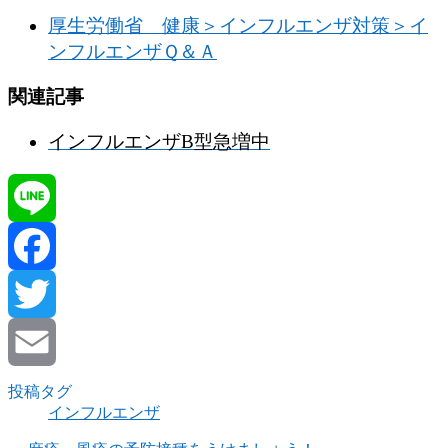
厚生労働省 健康＞インフルエンザ対策＞イ
ンフルエンザＱ＆Ａ
関連記事
インフルエンザB型急増中
Line
Facebook
Twitter
Email
投稿タグ
インフルエンザ