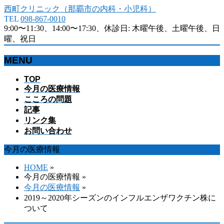
西町クリニック（那覇市の内科・小児科）
TEL
098-867-0010
9:00〜11:30、14:00〜17:30、休診日: 木曜午後、土曜午後、日
曜、祝日
MENU
メ
TOP
今月の医療情報
ニ
こころの問題
ュ
記事
ー
リンク集
を
お問い合わせ
飛
ば
今月の医療情報
す
HOME
»
今月の医療情報 »
今月の医療情報
»
2019～2020年シーズンのインフルエンザワクチン株に
ついて