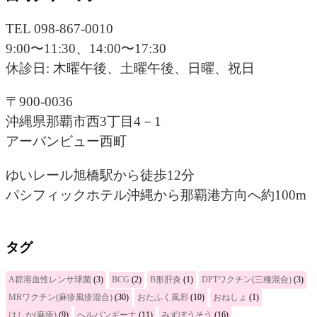
TEL 098-867-0010
9:00〜11:30、14:00〜17:30
休診日: 木曜午後、土曜午後、日曜、祝日
〒900-0036
沖縄県那覇市西3丁目4－1
アーバンビュー西町
ゆいレール旭橋駅から徒歩12分
パシフィックホテル沖縄から那覇港方向へ約100m
タグ
A群溶血性レンサ球菌
(3)
BCG
(2)
B形肝炎
(1)
DPTワクチン(三種混合)
(3)
MRワクチン(麻疹風疹混合)
(30)
おたふく風邪
(10)
おねしょ
(1)
はしか(麻疹)
(9)
へルパンギーナ
(11)
みずぼうそう
(16)