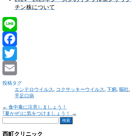
チン株について
Line
Facebook
Twitter
Email
投稿タグ
エンテロウイルス
,
コクサッキーウイルス
,
下痢
,
嘔吐
,
手足口病
←
食中毒に注意しましょう！
｢夏かぜ｣に気をつけましょう！
→
検
索:
西町クリニック