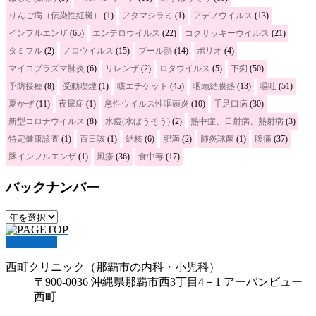
りんご病（伝染性紅斑）
(1)
アタマジラミ
(1)
アデノウイルス
(13)
インフルエンザ
(65)
エンテロウイルス
(22)
コクサッキーウイルス
(21)
タミフル
(2)
ノロウイルス
(15)
プール熱
(14)
ポリオ
(4)
マイコプラズマ肺炎
(6)
リレンザ
(2)
ロタウイルス
(5)
下痢
(50)
予防接種
(8)
受動喫煙
(1)
咳エチケット
(45)
咽頭結膜熱
(13)
嘔吐
(51)
夏かぜ
(11)
夜尿症
(1)
急性ウイルス性咽頭炎
(10)
手足口病
(30)
新型コロナウイルス
(8)
水痘(水ぼうそう)
(2)
熱中症、日射病、熱射病
(3)
特定健康診査
(1)
百日咳
(1)
結核
(6)
肥満
(2)
肺炎球菌
(1)
腹痛
(37)
豚インフルエンザ
(1)
風疹
(36)
食中毒
(17)
バックナンバー
PAGETOP
西町クリニック（那覇市の内科・小児科）
〒900-0036 沖縄県那覇市西3丁目4－1 アーバンビュー
西町