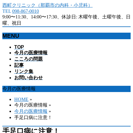
西町クリニック（那覇市の内科・小児科）
TEL
098-867-0010
9:00〜11:30、14:00〜17:30、休診日: 木曜午後、土曜午後、日
曜、祝日
MENU
メ
TOP
今月の医療情報
ニ
こころの問題
ュ
記事
ー
リンク集
を
お問い合わせ
飛
ば
今月の医療情報
す
HOME
»
今月の医療情報 »
今月の医療情報
»
手足口病に注意！
手足口病に注意！